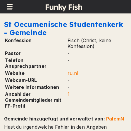
TinyButStrong Error
in field [congregation.remark...]: item 'remark' is not an existing
key in the array.
This message can be cancelled using parameter 'noerr'.
St Oecumenische Studentenkerk
- Gemeinde
Konfession
Fisch (Christ, keine
Konfession)
Pastor
-
Telefon
-
Ansprechpartner
Website
ru.nl
Webcam-URL
-
Weitere Informationen
-
Anzahl der
1
Gemeindemitglieder mit
FF-Profil
Gemeinde hinzugefügt und verwaltet von:
PalemN
Hast du irgendwelche Fehler in den Angaben