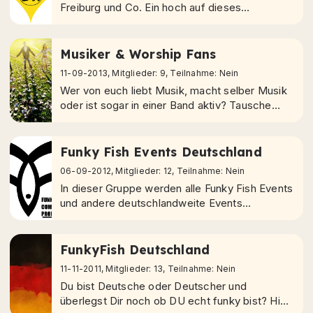
Freiburg und Co. Ein hoch auf dieses
wunderschöne Bundesland und auf die
Menschen die darin Leben. Hier in der
Gruppe...
Musiker & Worship Fans
11-09-2013, Mitglieder: 9, Teilnahme: Nein
Wer von euch liebt Musik, macht selber Musik
oder ist sogar in einer Band aktiv? Tausche
dich hier mit anderen Musik-begeisterten
Leuten aus. Wer kennt neue...
Funky Fish Events Deutschland
06-09-2012, Mitglieder: 12, Teilnahme: Nein
In dieser Gruppe werden alle Funky Fish Events
und andere deutschlandweite Events
organisiert. Melde dich in der Gruppe an, um
christliche Events nicht zu verpassen.
FunkyFish Deutschland
11-11-2011, Mitglieder: 13, Teilnahme: Nein
Du bist Deutsche oder Deutscher und
überlegst Dir noch ob DU echt funky bist? Hier